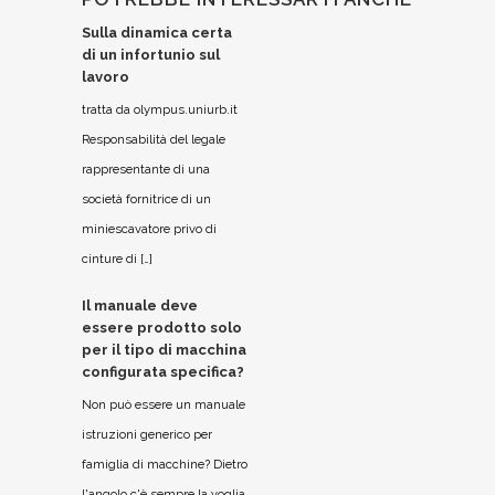
Sulla dinamica certa
di un infortunio sul
lavoro
tratta da olympus.uniurb.it
Responsabilità del legale
rappresentante di una
società fornitrice di un
miniescavatore privo di
cinture di […]
Il manuale deve
essere prodotto solo
per il tipo di macchina
configurata specifica?
Non può essere un manuale
istruzioni generico per
famiglia di macchine? Dietro
l'angolo c'è sempre la voglia