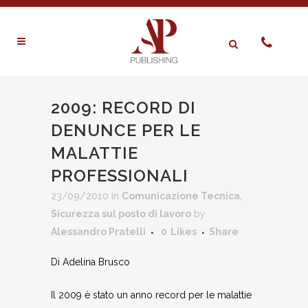
2009: RECORD DI
DENUNCE PER LE
MALATTIE
PROFESSIONALI
23/09/2010
in
Comunicazione Tecnica
,
Sicurezza sul posto di lavoro
by
Alessandro Pratelli
0
Likes
Share
Di Adelina Brusco
Il 2009 è stato un anno record per le malattie