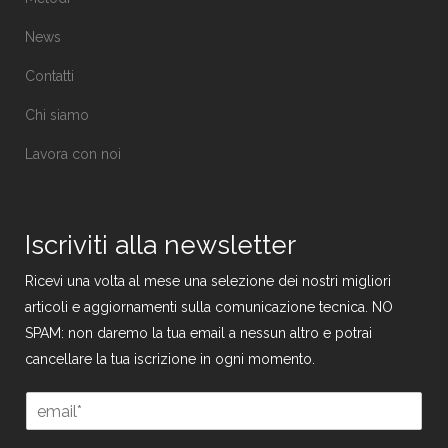
News
Contatti
Chi siamo
Lavora con noi
Iscriviti alla newsletter
Ricevi una volta al mese una selezione dei nostri migliori
articoli e aggiornamenti sulla comunicazione tecnica. NO
SPAM: non daremo la tua email a nessun altro e potrai
cancellare la tua iscrizione in ogni momento.
E
m
a