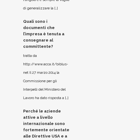
di generalizzare la […]
Quali sono i
documenti che
l’impresa è tenuta a
consegnare al
committente?
tratta da
http://www.acca.it/biblus-
net Il 27 marzo 2014 la
Commissione per gli
Interpelli del Ministero del
Lavoro ha dato risposta a […]
Perché le aziende
attive a livello
internazionale sono
fortemente orientate
alle Direttive USA e a