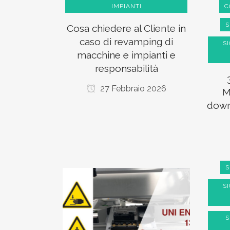
IMPIANTI
C
S
Cosa chiedere al Cliente in
caso di revamping di
S
macchine e impianti e
responsabilità
27 Febbraio 2026
M
down
S
S
S