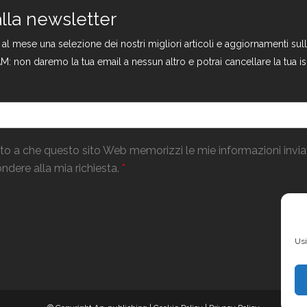
 alla newsletter
a al mese una selezione dei nostri migliori articoli e aggiornamenti s
M: non daremo la tua email a nessun altro e potrai cancellare la tua is
o a che questo sito Web memorizzi le mie informazioni invi
ndere alla mia richiesta.
*
Usi