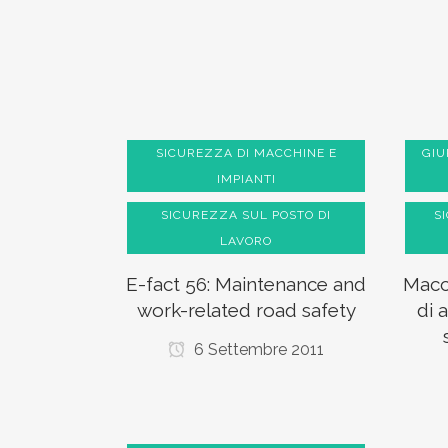
SICUREZZA DI MACCHINE E
GIU
IMPIANTI
SICUREZZA SUL POSTO DI
S
LAVORO
E-fact 56: Maintenance and
Macch
work-related road safety
di 
6 Settembre 2011