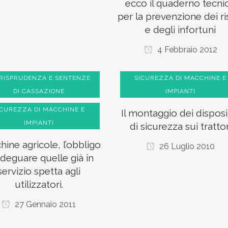
ecco il quaderno tecni
per la prevenzione dei ri
e degli infortuni
4 Febbraio 2012
RISPRUDENZA E SENTENZE
SICUREZZA DI MACCHINE E
DI CASSAZIONE
IMPIANTI
ICUREZZA DI MACCHINE E
Il montaggio dei disposit
IMPIANTI
di sicurezza sui trattor
ine agricole, l’obbligo
26 Luglio 2010
adeguare quelle già in
servizio spetta agli
utilizzatori.
27 Gennaio 2011