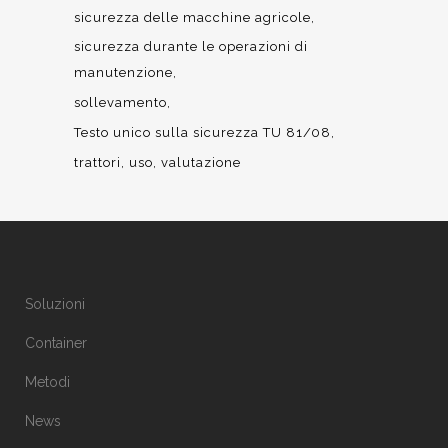
sicurezza delle macchine agricole
sicurezza durante le operazioni di
manutenzione
sollevamento
Testo unico sulla sicurezza TU 81/08
trattori
uso
valutazione
Soluzioni
Container
Metodi
News