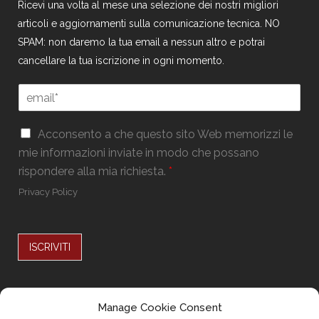
Ricevi una volta al mese una selezione dei nostri migliori
articoli e aggiornamenti sulla comunicazione tecnica. NO
SPAM: non daremo la tua email a nessun altro e potrai
cancellare la tua iscrizione in ogni momento.
E
E
m
m
a
a
i
G
i
Acconsento a che questo sito Web memorizzi le
l
D
l
mie informazioni inviate in modo che possano
E
P
*
m
rispondere alla mia richiesta.
*
R
a
*
Privacy Policy
i
l
G
D
ISCRIVITI
P
R
Alternative:
Seguici su
Manage Cookie Consent