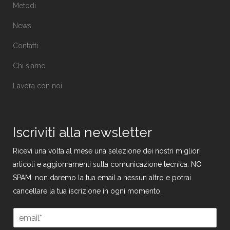
Metodi
News
Contatti
Chi siamo
Lavora con noi
Iscriviti alla newsletter
Ricevi una volta al mese una selezione dei nostri migliori
articoli e aggiornamenti sulla comunicazione tecnica. NO
SPAM: non daremo la tua email a nessun altro e potrai
cancellare la tua iscrizione in ogni momento.
E
m