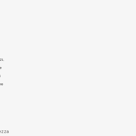
21,
e
i
re
ezza