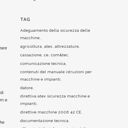
TAG
Adeguamento della sicurezza delle
macchine
agricoltura
atex
attrezzature
rare
cassazione
ce
com&tec
comunicazione tecnica
contenuti del manuale istruzioni per
macchine e impianti
datore
di
direttiva atex sicurezza macchine e
mm e
impianti
direttive macchine 2006 42 CE
documentazione tecnica
che