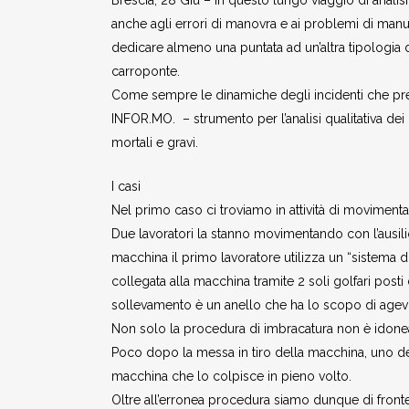
Brescia, 28 Giu – In questo lungo viaggio di analisi 
anche agli errori di manovra e ai problemi di ma
dedicare almeno una puntata ad un’altra tipologia 
carroponte.
Come sempre le dinamiche degli incidenti che prese
INFOR.MO. – strumento per l’analisi qualitativa dei 
mortali e gravi.
I casi
Nel primo caso ci troviamo in attività di moviment
Due lavoratori la stanno movimentando con l’ausili
macchina il primo lavoratore utilizza un “sistema di
collegata alla macchina tramite 2 soli golfari post
sollevamento è un anello che ha lo scopo di agevo
Non solo la procedura di imbracatura non è idonea
Poco dopo la messa in tiro della macchina, uno de
macchina che lo colpisce in pieno volto.
Oltre all’erronea procedura siamo dunque di fronte