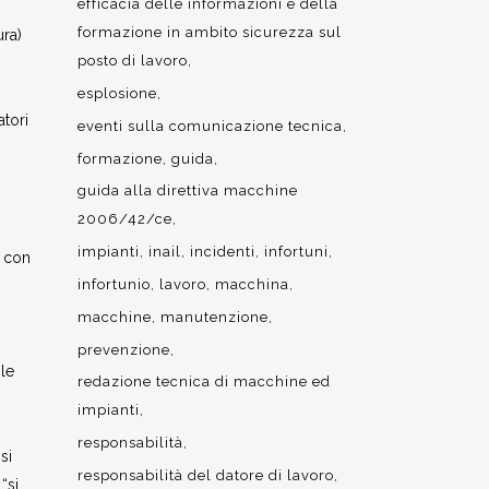
efficacia delle informazioni e della
formazione in ambito sicurezza sul
ura)
posto di lavoro
esplosione
atori
eventi sulla comunicazione tecnica
formazione
guida
guida alla direttiva macchine
2006/42/ce
impianti
inail
incidenti
infortuni
o con
infortunio
lavoro
macchina
macchine
manutenzione
prevenzione
 le
redazione tecnica di macchine ed
impianti
responsabilità
si
responsabilità del datore di lavoro
“si