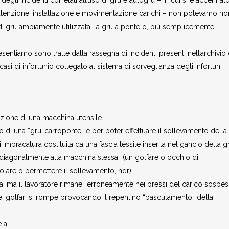
degli incidenti correlati all’uso di gru e autogru – in cui si è accennat
nutenzione, installazione e movimentazione carichi – non potevamo no
di gru ampiamente utilizzata: la gru a ponte o, più semplicemente,
ntiamo sono tratte dalla rassegna di incidenti presenti nell’archivio 
casi di infortunio collegato al sistema di sorveglianza degli infortuni
azione di una macchina utensile.
o di una “gru-carroponte” e per poter effettuare il sollevamento della
 imbracatura costituita da una fascia tessile inserita nel gancio della g
i diagonalmente alla macchina stessa” (un golfare o occhio di
lare o permettere il sollevamento, ndr).
, ma il lavoratore rimane “erroneamente nei pressi del carico sospes
i golfari si rompe provocando il repentino “basculamento” della
 a: