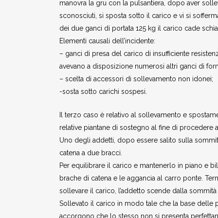
manovra la gru con la pulsantiera, dopo aver solleva
sconosciuti, si sposta sotto il carico e vi si soffe
dei due ganci di portata 125 kg il carico cade schi
Elementi causali dell’incidente:
– ganci di presa del carico di insufficiente resiste
avevano a disposizione numerosi altri ganci di form
– scelta di accessori di sollevamento non idonei;
-sosta sotto carichi sospesi.
Il terzo caso è relativo al sollevamento e spostam
relative piantane di sostegno al fine di procedere 
Uno degli addetti, dopo essere salito sulla sommi
catena a due bracci.
Per equilibrare il carico e mantenerlo in piano e b
brache di catena e le aggancia al carro ponte. Ter
sollevare il carico, l’addetto scende dalla sommità
Sollevato il carico in modo tale che la base delle p
accorgono che lo stesso non si presenta perfettam