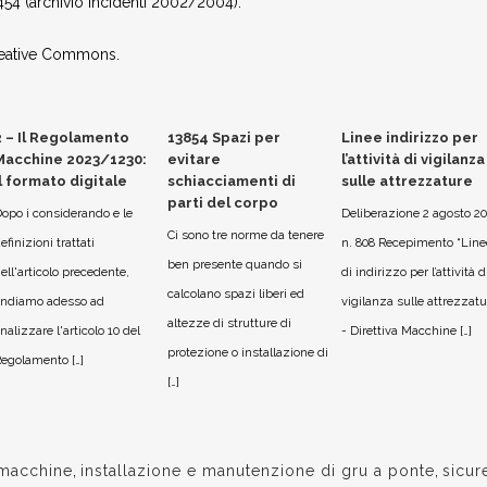
54 (archivio incidenti 2002/2004).
Creative Commons.
2 – Il Regolamento
13854 Spazi per
Linee indirizzo per
Macchine 2023/1230:
evitare
l’attività di vigilanza
il formato digitale
schiacciamenti di
sulle attrezzature
parti del corpo
opo i considerando e le
Deliberazione 2 agosto 20
Ci sono tre norme da tenere
efinizioni trattati
n. 808 Recepimento “Line
ben presente quando si
ell'articolo precedente,
di indirizzo per l’attività d
calcolano spazi liberi ed
ndiamo adesso ad
vigilanza sulle attrezzatu
altezze di strutture di
nalizzare l'articolo 10 del
- Direttiva Macchine […]
protezione o installazione di
egolamento […]
[…]
 macchine
,
installazione e manutenzione di gru a ponte
,
sicur