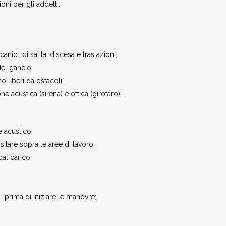
oni per gli addetti.
canici, di salita, discesa e traslazioni;
del gancio;
o liberi da ostacoli;
ne acustica (sirena) e ottica (girofaro)”.
e acustico;
sitare sopra le aree di lavoro;
al carico;
i prima di iniziare le manovre;