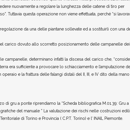
vedere nuovamente a regolare la lunghezza delle catene di tiro per
o”. Tuttavia questa operazione non viene effettuata, perché “si lavora
di regolazione da una delle piantane sollevate ed a sostituirli con una d
el carico dovuto allo scorretto posizionamento delle campanelle dei
e campanelle, determinano infatti la discesa del carico che, “conside
 terra era sufficiente a provocare lo schiacciamento e l’amputazione de
n operaio e la frattura delle falangi distali del II, III, e IV dito della mano
izzo di gru a ponte riprendiamo la “Scheda bibliografica M.01.39: Gru a
grafiche del manuale ” La valutazione dei rischi nelle costruzioni edili
erritoriale di Torino e Provincia ( C.P.T. Torino) e l’ INAIL Piemonte.