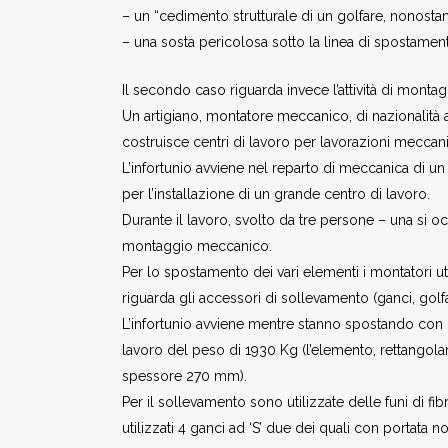
– un “cedimento strutturale di un golfare, nonostan
– una sosta pericolosa sotto la linea di spostament
Il secondo caso riguarda invece l’attività di montag
Un artigiano, montatore meccanico, di nazionalità a
costruisce centri di lavoro per lavorazioni meccan
L’infortunio avviene nel reparto di meccanica di un i
per l’installazione di un grande centro di lavoro.
Durante il lavoro, svolto da tre persone – una si oc
montaggio meccanico.
Per lo spostamento dei vari elementi i montatori u
riguarda gli accessori di sollevamento (ganci, golfari
L’infortunio avviene mentre stanno spostando con l
lavoro del peso di 1930 Kg (l’elemento, rettango
spessore 270 mm).
Per il sollevamento sono utilizzate delle funi di fi
utilizzati 4 ganci ad ‘S’ due dei quali con portata 