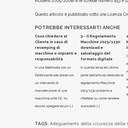
incidenti 2005/2008) e le schede numero 453 e 14
Questo articolo è pubblicato sotto una Licenza 
POTREBBE INTERESSARTI ANCHE
Cosa chiedere al
3 – Il Regolamento
Cliente in caso di
Macchine 2023/1230:
revamping di
download e
macchine e impianti e
salvataggio del
D
responsabilità
formato digitale
d
In una telefonata con un
In questa terza ed ultima
n
Fabbricante alle prese con
parte dell'articolo dedicato al
a
un intervento di
regolamento Macchine
a
manutenzione di una
2023/1230 andiamo a
R
macchina ante CE, ho
riflettere su come rendere
dovuto spiegare alcuni […]
scaricabili […]
TAGS:
Adeguamento della sicurezza delle