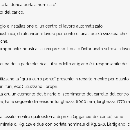
te la idonea portata nominale”;
o del carico.
gio e installazione di un centro di lavoro automatizzato.
ustriaca, da alcuni anni lavora per conto di una società svizzera che
iche.
mportante industria italiana presso il quale l’infortunato si trova a lavo
cupa della parte elettrica – il suddetto artigiano è il responsabile del
tilizzano la “gru a carro ponte” presente in reparto mentre per quanto
, funi, ecc.) utilizzano i propri.
a gru un elemento del binario di scorrimento del carrello del centro 
lare, ha le seguenti dimensioni: lunghezza 6000 mm, larghezza 1770 
bra tessile mentre quali sistema di presa (aggancio del carico) sono
nominale di Kg. 125 e due con portata nominale di Kg. 250. L’artigiano, 