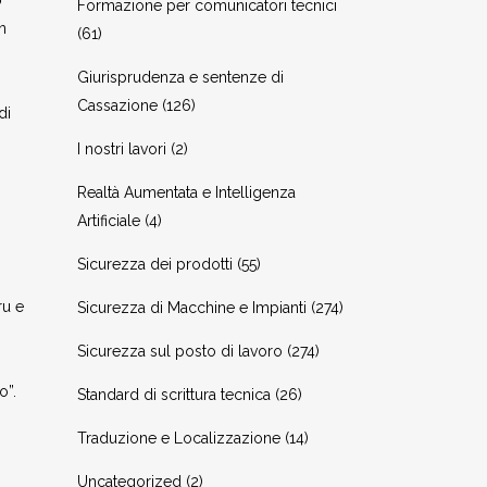
o
Formazione per comunicatori tecnici
n
(61)
Giurisprudenza e sentenze di
Cassazione
(126)
di
I nostri lavori
(2)
Realtà Aumentata e Intelligenza
Artificiale
(4)
Sicurezza dei prodotti
(55)
ru e
Sicurezza di Macchine e Impianti
(274)
Sicurezza sul posto di lavoro
(274)
o”.
Standard di scrittura tecnica
(26)
Traduzione e Localizzazione
(14)
Uncategorized
(2)