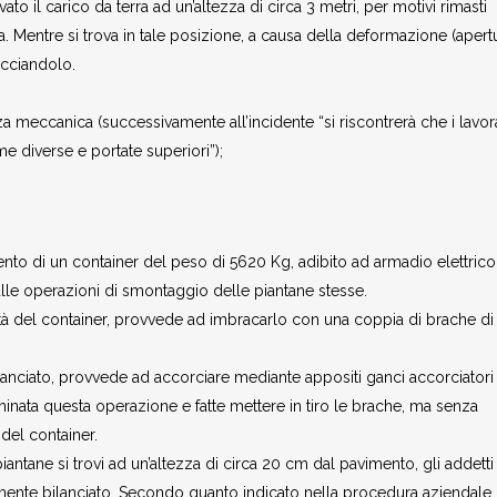
to il carico da terra ad un’altezza di circa 3 metri, per motivi rimasti
rma. Mentre si trova in tale posizione, a causa della deformazione (apert
acciandolo.
nza meccanica (successivamente all’incidente “si riscontrerà che i lavor
e diverse e portate superiori”);
ento di un container del peso di 5620 Kg, adibito ad armadio elettric
alle operazioni di smontaggio delle piantane stesse.
tà del container, provvede ad imbracarlo con una coppia di brache di
ilanciato, provvede ad accorciare mediante appositi ganci accorciatori
minata questa operazione e fatte mettere in tiro le brache, ma senza
 del container.
iantane si trovi ad un’altezza di circa 20 cm dal pavimento, gli addetti 
ente bilanciato. Secondo quanto indicato nella procedura aziendale, 