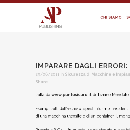
CHI SIAMO
S
IMPARARE DAGLI ERRORI:
29/06/2011
in
Sicurezza di Macchine e Impian
Share
tratta da
www.puntosicuro.it
di Tiziano Menduto
Esempi tratti dall’archivio Ispesl Infor.mo.: inciden
di una macchina utensile e di un container, il mon