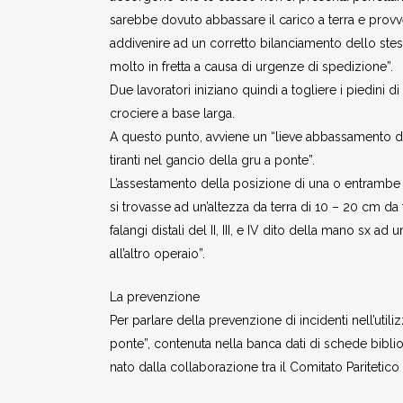
sarebbe dovuto abbassare il carico a terra e prov
addivenire ad un corretto bilanciamento dello stess
molto in fretta a causa di urgenze di spedizione”.
Due lavoratori iniziano quindi a togliere i piedini 
crociere a base larga.
A questo punto, avviene un “lieve abbassamento d
tiranti nel gancio della gru a ponte”.
L’assestamento della posizione di una o entrambe l
si trovasse ad un’altezza da terra di 10 – 20 cm da
falangi distali del II, III, e IV dito della mano sx ad u
all’altro operaio”.
La prevenzione
Per parlare della prevenzione di incidenti nell’util
ponte”, contenuta nella banca dati di schede biblio
nato dalla collaborazione tra il Comitato Paritetico T