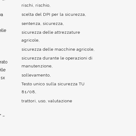
rischi
rischio
va
scelta del DPI per la sicurezza
sentenza
sicurezza
elle
sicurezza delle attrezzature
agricole
sicurezza delle macchine agricole
sicurezza durante le operazioni di
rato
manutenzione
lle
sollevamento
 sx
Testo unico sulla sicurezza TU
81/08
trattori
uso
valutazione
” –