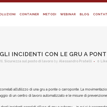
OLUZIONI
CONTAINER
METODI
WEBINAR
BLOG
CONTAT
 GLI INCIDENTI CON LE GRU A PONT
ti
,
Sicurezza sul posto di lavoro
by
Alessandro Pratelli
0
Lik
ti correlati all’utilizzo di una gru a ponte o carroponte. La movimentazi
taggio di un centro di lavoro automatizzato e le misure di prevenzione