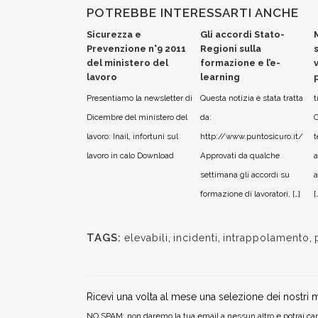
POTREBBE INTERESSARTI ANCHE
Sicurezza e
Gli accordi Stato-
Prevenzione n°9 2011
Regioni sulla
del ministero del
formazione e l’e-
lavoro
learning
Presentiamo la newsletter di
Questa notizia è stata tratta
t
Dicembre del ministero del
da:
C
lavoro: Inail, infortuni sul
http://www.puntosicuro.it/
t
lavoro in calo Download
Approvati da qualche
a
settimana gli accordi su
a
formazione di lavoratori, […]
[
TAGS:
elevabili
,
incidenti
,
intrappolamento
,
Ricevi una volta al mese una selezione dei nostri m
NO SPAM: non daremo la tua email a nessun altro e potrai can