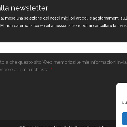
 alla newsletter
a al mese una selezione dei nostri migliori articoli e aggiornamenti s
M: non daremo la tua email a nessun altro e potrai cancellare la tua is
o a che questo sito Web memorizzi le mie informazioni invi
ndere alla mia richiesta.
*
Usi