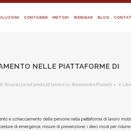
OLUZIONI
CONTAINER
METODI
WEBINAR
BLOG
CONTAT
LAMENTO NELLE PIATTAFORME DI
ti
,
Sicurezza sul posto di lavoro
by
Alessandro Pratelli
0
Lik
mento e schiacciamento delle persone nella piattaforma di lavoro mobi
rocedure di emergenza, misure di prevenzione: i dieci modi per ridurre 