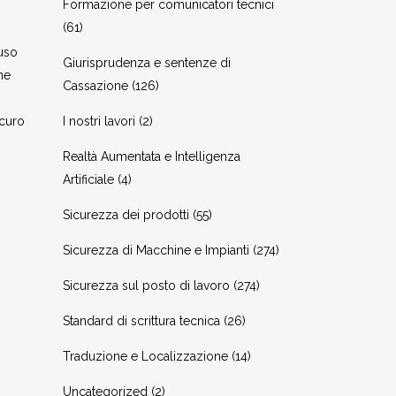
Formazione per comunicatori tecnici
(61)
’uso
Giurisprudenza e sentenze di
he
Cassazione
(126)
icuro
I nostri lavori
(2)
Realtà Aumentata e Intelligenza
Artificiale
(4)
Sicurezza dei prodotti
(55)
Sicurezza di Macchine e Impianti
(274)
Sicurezza sul posto di lavoro
(274)
Standard di scrittura tecnica
(26)
Traduzione e Localizzazione
(14)
Uncategorized
(2)