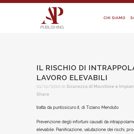
CHI SIAMO
S
IL RISCHIO DI INTRAPPO
LAVORO ELEVABILI
01/11/2010
in
Sicurezza di Macchine e Impian
Share
tratta da puntosicuro.it, di Tiziano Menduto
Prevenzione degli infortuni causati da intrappola
elevabile. Pianificazione, valutazione dei rischi, p