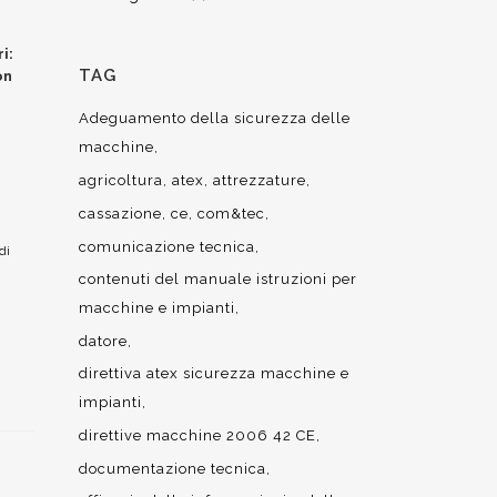
i:
TAG
on
Adeguamento della sicurezza delle
macchine
agricoltura
atex
attrezzature
cassazione
ce
com&tec
comunicazione tecnica
di
contenuti del manuale istruzioni per
macchine e impianti
datore
direttiva atex sicurezza macchine e
impianti
direttive macchine 2006 42 CE
documentazione tecnica