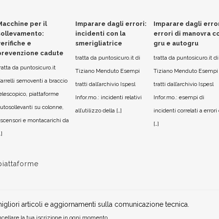
Macchine per il
Imparare dagli errori:
Imparare dagli error
sollevamento:
incidenti con la
errori di manovra c
verifiche e
smerigliatrice
gru e autogru
prevenzione cadute
tratta da puntosicuro.it di
tratta da puntosicuro.it di
ratta da puntosicuro.it
Tiziano Menduto Esempi
Tiziano Menduto Esempi
arrelli semoventi a braccio
tratti dall’archivio Ispesl
tratti dall’archivio Ispesl
elescopico, piattaforme
Infor.mo.: incidenti relativi
Infor.mo.: esempi di
utosollevanti su colonne,
all’utilizzo della […]
incidenti correlati a errori 
scensori e montacarichi da
[…]
…]
piattaforme
igliori articoli e aggiornamenti sulla comunicazione tecnica.
cellare la tua iscrizione in ogni momento.