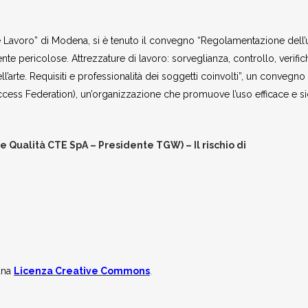
e Lavoro” di Modena, si è tenuto il convegno “Regolamentazione dell
te pericolose. Attrezzature di lavoro: sorveglianza, controllo, verific
arte. Requisiti e professionalità dei soggetti coinvolti”, un convegno
Access Federation), un’organizzazione che promuove l’uso efficace e s
e Qualità CTE SpA – Presidente TGW) – Il rischio di
una
Licenza Creative Commons
.