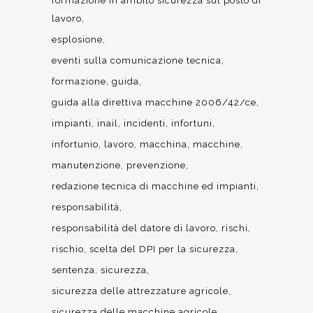
formazione in ambito sicurezza sul posto di
lavoro
esplosione
eventi sulla comunicazione tecnica
formazione
guida
guida alla direttiva macchine 2006/42/ce
impianti
inail
incidenti
infortuni
infortunio
lavoro
macchina
macchine
manutenzione
prevenzione
redazione tecnica di macchine ed impianti
responsabilità
responsabilità del datore di lavoro
rischi
rischio
scelta del DPI per la sicurezza
sentenza
sicurezza
sicurezza delle attrezzature agricole
sicurezza delle macchine agricole