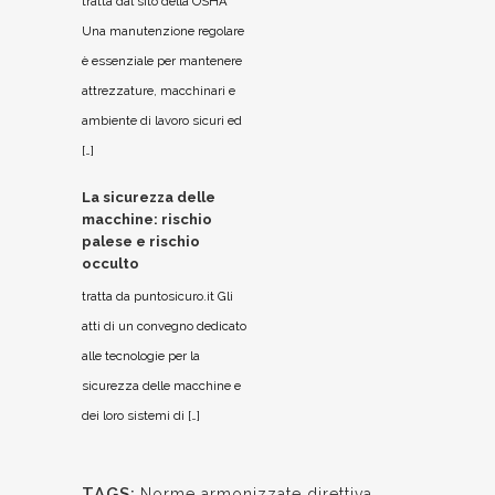
tratta dal sito della OSHA
Una manutenzione regolare
è essenziale per mantenere
attrezzature, macchinari e
ambiente di lavoro sicuri ed
[…]
La sicurezza delle
macchine: rischio
palese e rischio
occulto
tratta da puntosicuro.it Gli
atti di un convegno dedicato
alle tecnologie per la
sicurezza delle macchine e
dei loro sistemi di […]
TAGS:
Norme armonizzate direttiva