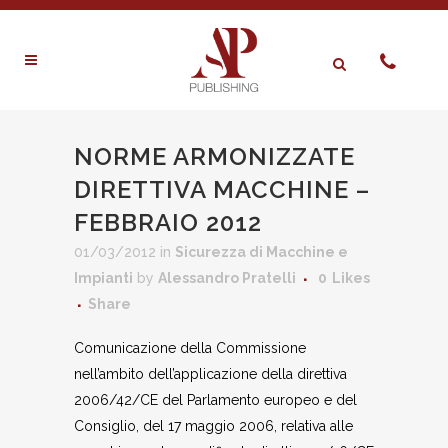
NORME ARMONIZZATE
DIRETTIVA MACCHINE –
FEBBRAIO 2012
01/03/2012
in
Sicurezza di Macchine e
Impianti
by
Alessandro Pratelli
0
Likes
Share
Comunicazione della Commissione
nell’ambito dell’applicazione della direttiva
2006/42/CE del Parlamento europeo e del
Consiglio, del 17 maggio 2006, relativa alle