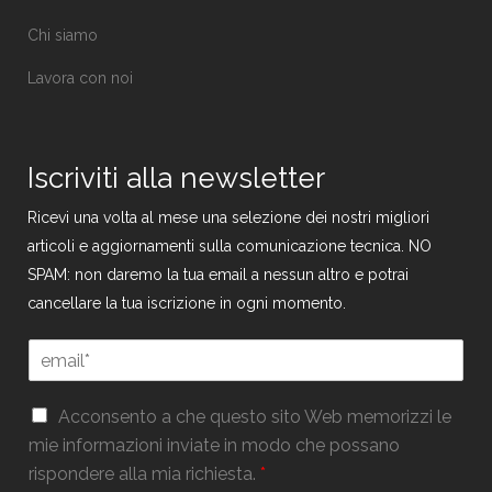
Chi siamo
Lavora con noi
Iscriviti alla newsletter
Ricevi una volta al mese una selezione dei nostri migliori
articoli e aggiornamenti sulla comunicazione tecnica. NO
SPAM: non daremo la tua email a nessun altro e potrai
cancellare la tua iscrizione in ogni momento.
E
m
a
*
G
i
Acconsento a che questo sito Web memorizzi le
G
D
l
mie informazioni inviate in modo che possano
D
P
*
P
rispondere alla mia richiesta.
*
R
R