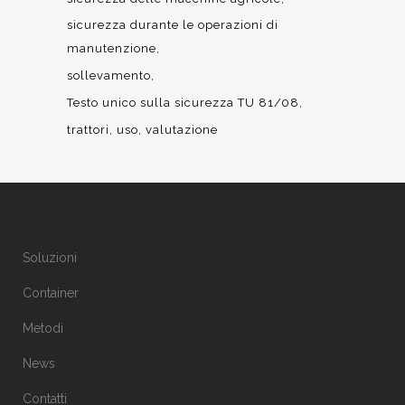
sicurezza durante le operazioni di
manutenzione
sollevamento
Testo unico sulla sicurezza TU 81/08
trattori
uso
valutazione
Soluzioni
Container
Metodi
News
Contatti