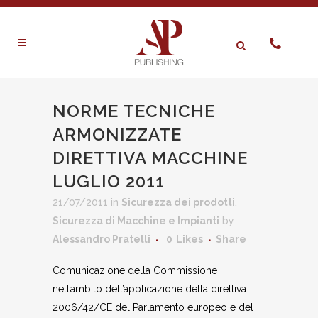
NORME TECNICHE
ARMONIZZATE
DIRETTIVA MACCHINE
LUGLIO 2011
21/07/2011
in
Sicurezza dei prodotti
,
Sicurezza di Macchine e Impianti
by
Alessandro Pratelli
0
Likes
Share
Comunicazione della Commissione
nell’ambito dell’applicazione della direttiva
2006/42/CE del Parlamento europeo e del