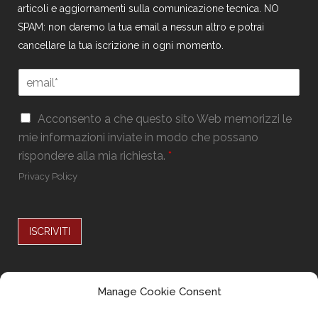
articoli e aggiornamenti sulla comunicazione tecnica. NO
SPAM: non daremo la tua email a nessun altro e potrai
cancellare la tua iscrizione in ogni momento.
E
m
a
G
G
i
Acconsento a che questo sito Web memorizzi le
D
D
l
mie informazioni inviate in modo che possano
P
P
*
R
rispondere alla mia richiesta.
*
R
G
*
Privacy Policy
D
P
R
*
ISCRIVITI
Alternative:
Seguici su
Manage Cookie Consent