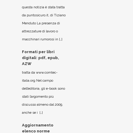
questa notizia è stata tratta
da puntosicuro.it, di Tiziano
Menduto La presenza di
attrezzature di lavoro o
macchinari rumorosi in […]
Formati per libri
digitali: pdf, epub,
AZW
tratta da www.comtec-
italia.org Nel campo
dell’editoria, gli e-book sono
stati l’argomento più
discusso almeno dal 2009,
anche se i […]
Aggiornamento
elenco norme