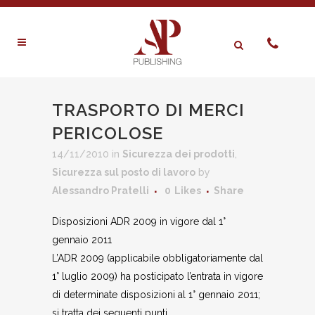
TRASPORTO DI MERCI
PERICOLOSE
14/11/2010
in
Sicurezza dei prodotti
,
Sicurezza sul posto di lavoro
by
Alessandro Pratelli
0
Likes
Share
Disposizioni ADR 2009 in vigore dal 1°
gennaio 2011
L’ADR 2009 (applicabile obbligatoriamente dal
1° luglio 2009) ha posticipato l’entrata in vigore
di determinate disposizioni al 1° gennaio 2011;
si tratta dei seguenti punti.