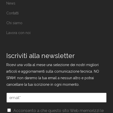
News
Contatti
Chi siamo
Lavora con noi
Iscriviti alla newsletter
Ricevi una volta al mese una selezione dei nostri migliori
articoli e aggiornamenti sulla comunicazione tecnica. NO
SPAM: non daremo la tua email a nessun altro e potrai
cancellare la tua iscrizione in ogni momento.
E
m
a
E
G
i
Acconsento a che questo sito Web memorizzi le
m