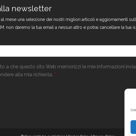
 alla newsletter
a al mese una selezione dei nostri migliori articoli e aggiornamenti s
M: non daremo la tua email a nessun altro e potrai cancellare la tua is
o a che questo sito Web memorizzi le mie informazioni invi
ndere alla mia richiesta.
*
Usi