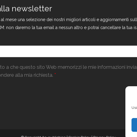
 alla newsletter
a al mese una selezione dei nostri migliori articoli e aggiornamenti s
M: non daremo la tua email a nessun altro e potrai cancellare la tua is
o a che questo sito Web memorizzi le mie informazioni invi
ndere alla mia richiesta.
*
Usi