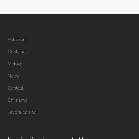
Soluzioni
Container
Metodi
News
Contatti
Chi siamo
Lavora con noi