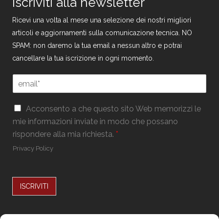
Iscriviti alla newsletter
Ricevi una volta al mese una selezione dei nostri migliori
articoli e aggiornamenti sulla comunicazione tecnica. NO
SPAM: non daremo la tua email a nessun altro e potrai
cancellare la tua iscrizione in ogni momento.
E
m
a
G
G
i
Acconsento a che questo sito Web memorizzi le
D
D
l
mie informazioni inviate in modo che possano
P
P
*
R
rispondere alla mia richiesta.
*
R
G
*
Privacy Policy
D
P
R
*
ISCRIVITI
Alternative: