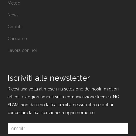
Metodi
News
Contatti
Chi siamo
Lavora con noi
Iscriviti alla newsletter
Ricevi una volta al mese una selezione dei nostri migliori
articoli e aggiornamenti sulla comunicazione tecnica. NO
SPAM: non daremo la tua email a nessun altro e potrai
cancellare la tua iscrizione in ogni momento.
G
E
D
m
P