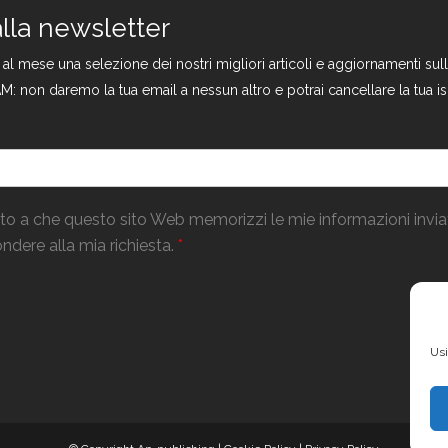
 alla newsletter
a al mese una selezione dei nostri migliori articoli e aggiornamenti s
M: non daremo la tua email a nessun altro e potrai cancellare la tua is
o a che questo sito Web memorizzi le mie informazioni invi
ndere alla mia richiesta.
*
Usi