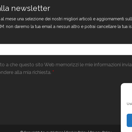
 alla newsletter
a al mese una selezione dei nostri migliori articoli e aggiornamenti s
M: non daremo la tua email a nessun altro e potrai cancellare la tua is
o a che questo sito Web memorizzi le mie informazioni invi
ndere alla mia richiesta.
*
Usi