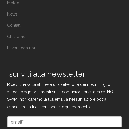
Metodi
News
Contatti
Chi siamo
Lavora con noi
Iscriviti alla newsletter
Ricevi una volta al mese una selezione dei nostri migliori
articoli e aggiornamenti sulla comunicazione tecnica. NO
SPAM: non daremo la tua email a nessun altro e potrai
cancellare la tua iscrizione in ogni momento.
E
m