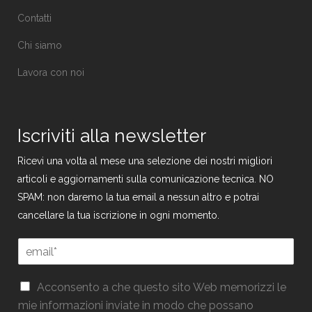
Contatti
Chi siamo
Lavora con noi
Iscriviti alla newsletter
Ricevi una volta al mese una selezione dei nostri migliori
articoli e aggiornamenti sulla comunicazione tecnica. NO
SPAM: non daremo la tua email a nessun altro e potrai
cancellare la tua iscrizione in ogni momento.
G
E
D
m
P
a
R
G
i
Acconsento a che questo sito Web memorizzi le
*
D
l
mie informazioni inviate in modo che possano
*