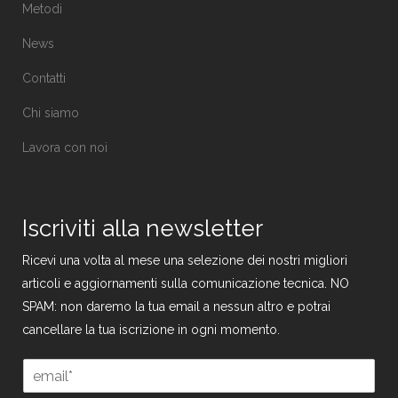
Metodi
News
Contatti
Chi siamo
Lavora con noi
Iscriviti alla newsletter
Ricevi una volta al mese una selezione dei nostri migliori
articoli e aggiornamenti sulla comunicazione tecnica. NO
SPAM: non daremo la tua email a nessun altro e potrai
cancellare la tua iscrizione in ogni momento.
E
m