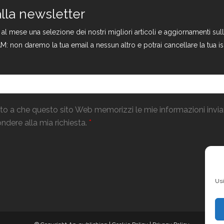
 alla newsletter
a al mese una selezione dei nostri migliori articoli e aggiornamenti s
M: non daremo la tua email a nessun altro e potrai cancellare la tua is
o a che questo sito Web memorizzi le mie informazioni invi
ndere alla mia richiesta.
*
Usi