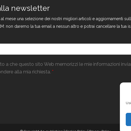
 alla newsletter
a al mese una selezione dei nostri migliori articoli e aggiornamenti s
M: non daremo la tua email a nessun altro e potrai cancellare la tua is
o a che questo sito Web memorizzi le mie informazioni invi
ndere alla mia richiesta.
*
Usi