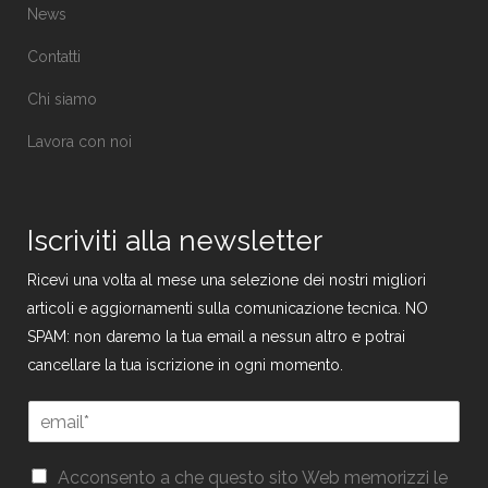
News
Contatti
Chi siamo
Lavora con noi
Iscriviti alla newsletter
Ricevi una volta al mese una selezione dei nostri migliori
articoli e aggiornamenti sulla comunicazione tecnica. NO
SPAM: non daremo la tua email a nessun altro e potrai
cancellare la tua iscrizione in ogni momento.
E
m
a
G
G
i
Acconsento a che questo sito Web memorizzi le
D