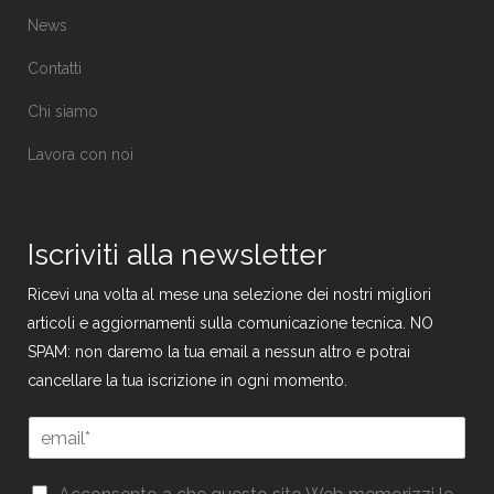
News
Contatti
Chi siamo
Lavora con noi
Iscriviti alla newsletter
Ricevi una volta al mese una selezione dei nostri migliori
articoli e aggiornamenti sulla comunicazione tecnica. NO
SPAM: non daremo la tua email a nessun altro e potrai
cancellare la tua iscrizione in ogni momento.
E
E
m
m
a
a
i
G
i