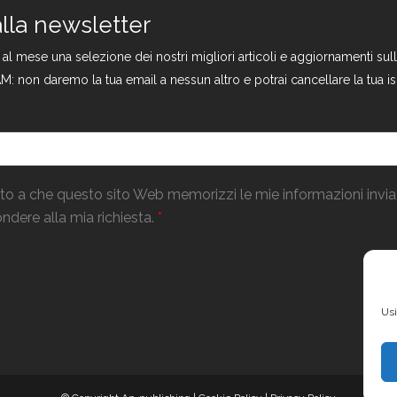
 alla newsletter
a al mese una selezione dei nostri migliori articoli e aggiornamenti s
M: non daremo la tua email a nessun altro e potrai cancellare la tua is
o a che questo sito Web memorizzi le mie informazioni invi
ndere alla mia richiesta.
*
Usi