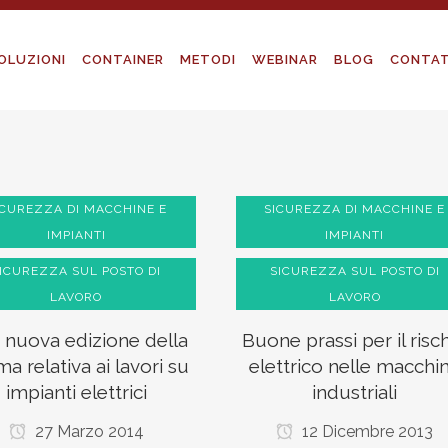
OLUZIONI
CONTAINER
METODI
WEBINAR
BLOG
CONTAT
ICUREZZA DI MACCHINE E
SICUREZZA DI MACCHINE E
IMPIANTI
IMPIANTI
ICUREZZA SUL POSTO DI
SICUREZZA SUL POSTO DI
LAVORO
LAVORO
 nuova edizione della
Buone prassi per il risc
a relativa ai lavori su
elettrico nelle macchi
impianti elettrici
industriali
27 Marzo 2014
12 Dicembre 2013