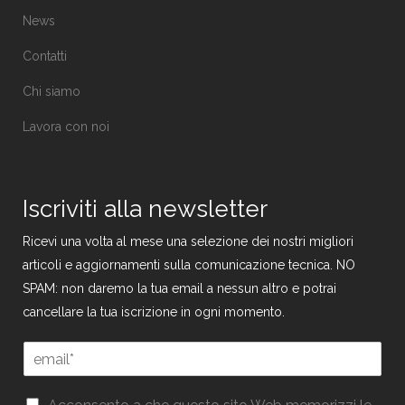
News
Contatti
Chi siamo
Lavora con noi
Iscriviti alla newsletter
Ricevi una volta al mese una selezione dei nostri migliori
articoli e aggiornamenti sulla comunicazione tecnica. NO
SPAM: non daremo la tua email a nessun altro e potrai
cancellare la tua iscrizione in ogni momento.
E
E
m
m
a
a
i
G
i