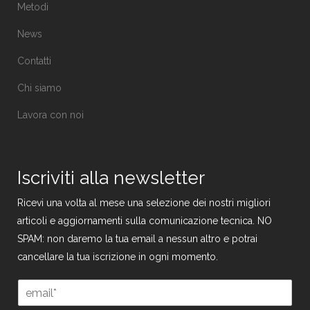
Metodi
News
Contatti
Chi siamo
Lavora con noi
Iscriviti alla newsletter
Ricevi una volta al mese una selezione dei nostri migliori
articoli e aggiornamenti sulla comunicazione tecnica. NO
SPAM: non daremo la tua email a nessun altro e potrai
cancellare la tua iscrizione in ogni momento.
E
m