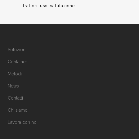
trattori
uso
valutazione
Soluzioni
Container
Metodi
News
Contatti
Chi siamo
Lavora con noi