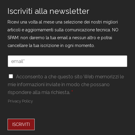
Iscriviti alla newsletter
Ricevi una volta al mese una selezione dei nostri migliori
articoli e aggiornamenti sulla comunicazione tecnica. NO
SPAM: non daremo la tua email a nessun altro e potrai
cancellare la tua iscrizione in ogni momento.
*
E
*
m
E
a
m
G
i
Acconsento a che questo sito Web memorizzi le
a
D
l
mie informazioni inviate in modo che possano
i
P
*
l
rispondere alla mia richiesta.
*
R
*
Privacy Policy
ISCRIVITI
Alternative: