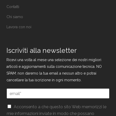
Contatti
Chi siamo
Lavora con noi
Iscriviti alla newsletter
Ricevi una volta al mese una selezione dei nostri migliori
articoli e aggiornamenti sulla comunicazione tecnica. NO
SPAM: non daremo la tua email a nessun altro e potrai
cancellare la tua iscrizione in ogni momento.
E
m
a
G
G
i
Acconsento a che questo sito Web memorizzi le
D
D
l
mie informazioni inviate in modo che possano
P