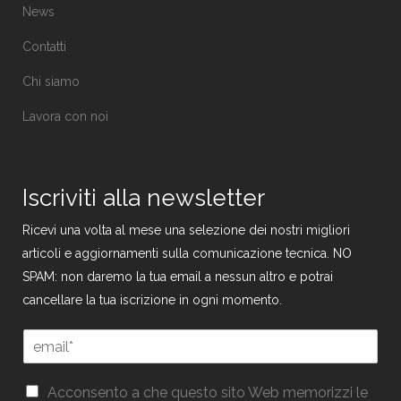
News
Contatti
Chi siamo
Lavora con noi
Iscriviti alla newsletter
Ricevi una volta al mese una selezione dei nostri migliori
articoli e aggiornamenti sulla comunicazione tecnica. NO
SPAM: non daremo la tua email a nessun altro e potrai
cancellare la tua iscrizione in ogni momento.
G
E
D
m
P
a
R
G
i
Acconsento a che questo sito Web memorizzi le
G