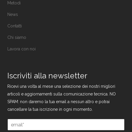
Metodi
News
Contatti
Chi siamo
Lavora con noi
Iscriviti alla newsletter
Ricevi una volta al mese una selezione dei nostri migliori
articoli e aggiornamenti sulla comunicazione tecnica. NO
SPAM: non daremo la tua email a nessun altro e potrai
cancellare la tua iscrizione in ogni momento.
E
E
m
m
a