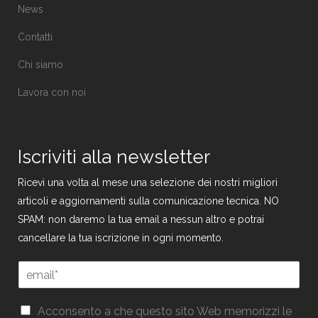
News
Contatti
Chi siamo
Lavora con noi
Iscriviti alla newsletter
Ricevi una volta al mese una selezione dei nostri migliori
articoli e aggiornamenti sulla comunicazione tecnica. NO
SPAM: non daremo la tua email a nessun altro e potrai
cancellare la tua iscrizione in ogni momento.
E
m
a
G
G
i
Acconsento a che questo sito Web memorizzi le
D