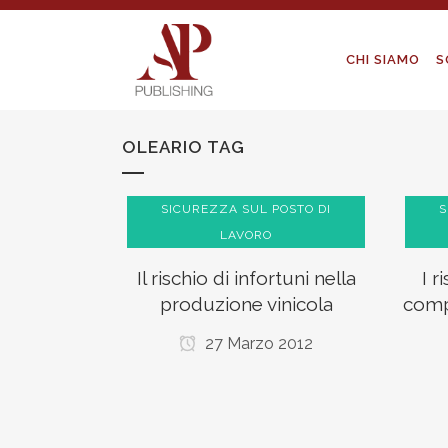
CHI SIAMO
S
OLEARIO TAG
SICUREZZA SUL POSTO DI
S
LAVORO
Il rischio di infortuni nella
I r
produzione vinicola
comp
27 Marzo 2012