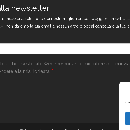
 alla newsletter
a al mese una selezione dei nostri migliori articoli e aggiornamenti s
M: non daremo la tua email a nessun altro e potrai cancellare la tua is
o a che questo sito Web memorizzi le mie informazioni invi
ndere alla mia richiesta.
*
Usi