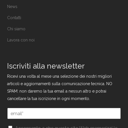
News
Contatti
Chi siamo
Lavora con noi
Iscriviti alla newsletter
Ricevi una volta al mese una selezione dei nostri migliori
articoli e aggiornamenti sulla comunicazione tecnica. NO
SPAM: non daremo la tua email a nessun altro e potrai
cancellare la tua iscrizione in ogni momento.
E
m
a
E
G
i