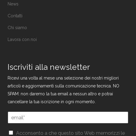
News
Contatti
Chi siamo
Lavora con noi
Iscriviti alla newsletter
Ricevi una volta al mese una selezione dei nostri migliori
articoli e aggiornamenti sulla comunicazione tecnica. NO
SPAM: non daremo la tua email a nessun altro e potrai
cancellare la tua iscrizione in ogni momento.
G
E
D
m
P
a
R
G
i
Acconsento a che questo sito Web memorizzi le
G