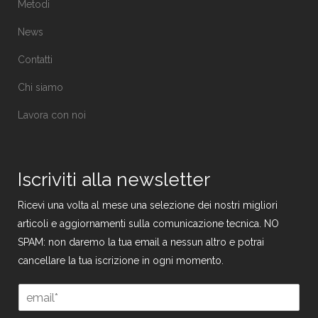
Metodi
News
Contatti
Chi siamo
Lavora con noi
Iscriviti alla newsletter
Ricevi una volta al mese una selezione dei nostri migliori
articoli e aggiornamenti sulla comunicazione tecnica. NO
SPAM: non daremo la tua email a nessun altro e potrai
cancellare la tua iscrizione in ogni momento.
*
E
G
m
D