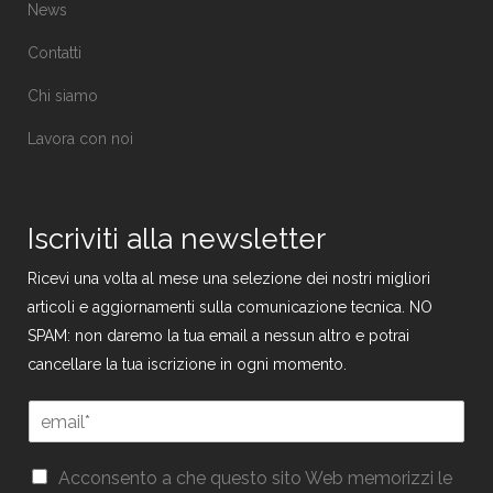
News
Contatti
Chi siamo
Lavora con noi
Iscriviti alla newsletter
Ricevi una volta al mese una selezione dei nostri migliori
articoli e aggiornamenti sulla comunicazione tecnica. NO
SPAM: non daremo la tua email a nessun altro e potrai
cancellare la tua iscrizione in ogni momento.
E
m
a
E
G
i
Acconsento a che questo sito Web memorizzi le
m