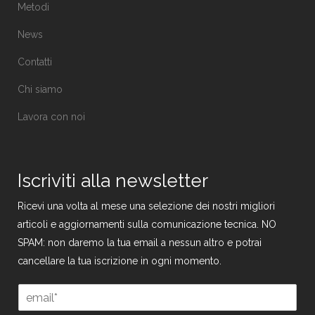
Metodi
News
Contatti
Chi siamo
Lavora con noi
Iscriviti alla newsletter
Ricevi una volta al mese una selezione dei nostri migliori
articoli e aggiornamenti sulla comunicazione tecnica. NO
SPAM: non daremo la tua email a nessun altro e potrai
cancellare la tua iscrizione in ogni momento.
E
m