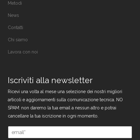
Metodi
News
Contatti
Chi siamo
Lavora con noi
Iscriviti alla newsletter
Ricevi una volta al mese una selezione dei nostri migliori
articoli e aggiornamenti sulla comunicazione tecnica. NO
SPAM: non daremo la tua email a nessun altro e potrai
cancellare la tua iscrizione in ogni momento.
E
E
m
m
a