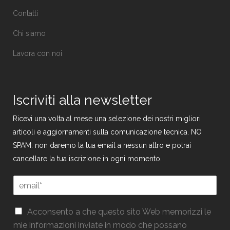
Contatti
Chi siamo
Lavora con noi
Iscriviti alla newsletter
Ricevi una volta al mese una selezione dei nostri migliori
articoli e aggiornamenti sulla comunicazione tecnica. NO
SPAM: non daremo la tua email a nessun altro e potrai
cancellare la tua iscrizione in ogni momento.
E
E
m
m
a
a
i
G
i
Acconsento a che questo sito Web memorizzi le
l
D
l
mie informazioni inviate in modo che possano
*