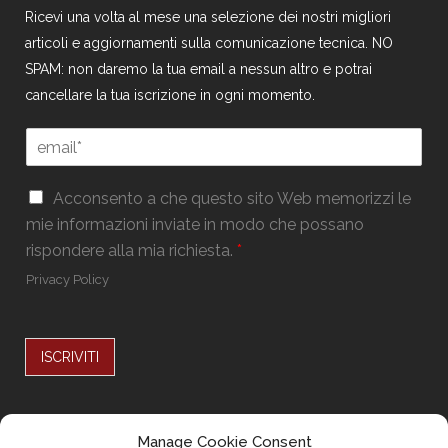
Ricevi una volta al mese una selezione dei nostri migliori
articoli e aggiornamenti sulla comunicazione tecnica. NO
SPAM: non daremo la tua email a nessun altro e potrai
cancellare la tua iscrizione in ogni momento.
G
E
D
m
P
a
R
G
i
Acconsento a che questo sito Web memorizzi le
G
D
l
mie informazioni inviate in modo che possano
D
P
*
P
rispondere alla mia richiesta.
*
R
R
*
Privacy Policy
G
D
P
R
ISCRIVITI
Alternative:
Seguici su
Manage Cookie Consent