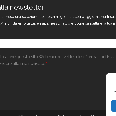
 alla newsletter
a al mese una selezione dei nostri migliori articoli e aggiornamenti s
M: non daremo la tua email a nessun altro e potrai cancellare la tua is
o a che questo sito Web memorizzi le mie informazioni invi
ndere alla mia richiesta.
*
Usi