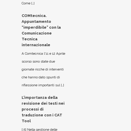
Come […]
COMtecnica.
Appuntamento
“imperdibile” con la
Comunicazione
Tecnica
internazionale
A Comtecnica l'11 e 12 Aprile
scorso sono state due
giornate ricche di interventi
che hanno dato spunti di
riflessione importanti sul […]
L’importanza della
revisione dei testi nei
processi di
traduzione con i CAT
Tool
[:it] Nella gestione delle