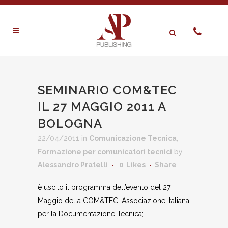
SEMINARIO COM&TEC
IL 27 MAGGIO 2011 A
BOLOGNA
22/04/2011
in
Comunicazione Tecnica
,
Formazione per comunicatori tecnici
by
Alessandro Pratelli
0
Likes
Share
è uscito il programma dell’evento del 27
Maggio della COM&TEC, Associazione Italiana
per la Documentazione Tecnica;