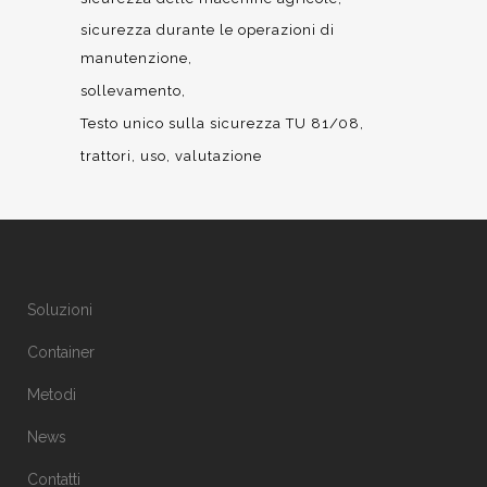
sicurezza durante le operazioni di
manutenzione
sollevamento
Testo unico sulla sicurezza TU 81/08
trattori
uso
valutazione
Soluzioni
Container
Metodi
News
Contatti