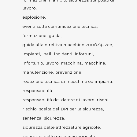
formazione in ambito sicurezza sul posto di
lavoro
esplosione
eventi sulla comunicazione tecnica
formazione
guida
guida alla direttiva macchine 2006/42/ce
impianti
inail
incidenti
infortuni
infortunio
lavoro
macchina
macchine
manutenzione
prevenzione
redazione tecnica di macchine ed impianti
responsabilità
responsabilità del datore di lavoro
rischi
rischio
scelta del DPI per la sicurezza
sentenza
sicurezza
sicurezza delle attrezzature agricole
sicurezza delle macchine agricole