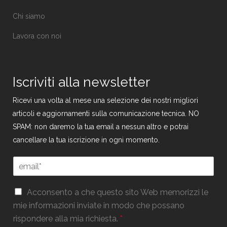
Chi siamo
Lavora con noi
Iscriviti alla newsletter
Ricevi una volta al mese una selezione dei nostri migliori
articoli e aggiornamenti sulla comunicazione tecnica. NO
SPAM: non daremo la tua email a nessun altro e potrai
cancellare la tua iscrizione in ogni momento.
E
E
m
m
a
a
i
G
i
Acconsento a che questo sito Web memorizzi le
l
D
l
mie informazioni inviate in modo che possano
E
P
*
m
rispondere alla mia richiesta.
*
R