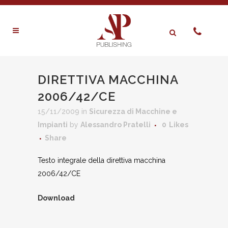
DIRETTIVA MACCHINA
2006/42/CE
15/11/2009
in
Sicurezza di Macchine e
Impianti
by
Alessandro Pratelli
0
Likes
Share
Testo integrale della direttiva macchina
2006/42/CE
Download