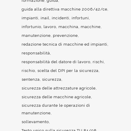
formazione
guida
guida alla direttiva macchine 2006/42/ce
impianti
inail
incidenti
infortuni
infortunio
lavoro
macchina
macchine
manutenzione
prevenzione
redazione tecnica di macchine ed impianti
responsabilità
responsabilità del datore di lavoro
rischi
rischio
scelta del DPI per la sicurezza
sentenza
sicurezza
sicurezza delle attrezzature agricole
sicurezza delle macchine agricole
sicurezza durante le operazioni di
manutenzione
sollevamento
Testo unico sulla sicurezza TU 81/08