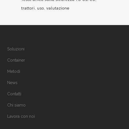
trattori
uso
valutazione
Soluzioni
Container
Metodi
News
Contatti
Chi siamo
Lavora con noi