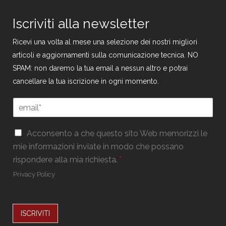
Iscriviti alla newsletter
Ricevi una volta al mese una selezione dei nostri migliori
articoli e aggiornamenti sulla comunicazione tecnica. NO
SPAM: non daremo la tua email a nessun altro e potrai
cancellare la tua iscrizione in ogni momento.
*
E
*
m
G
a
D
G
i
Acconsento a che questo sito Web memorizzi le
P
D
l
mie informazioni inviate in modo che possano
R
P
*
rispondere alla mia richiesta.
*
R
*
Privacy Policy
ISCRIVITI