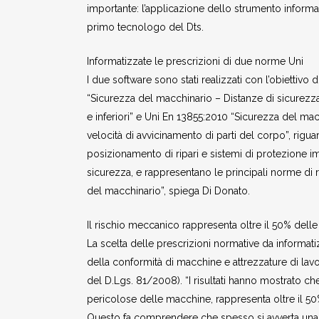
importante: l’applicazione dello strumento informa
primo tecnologo del Dts.
Informatizzate le prescrizioni di due norme Uni
I due software sono stati realizzati con l’obiettiv
“Sicurezza del macchinario – Distanze di sicurezza
e inferiori” e Uni En 13855:2010 “Sicurezza del ma
velocità di avvicinamento di parti del corpo”, rigua
posizionamento di ripari e sistemi di protezione imma
sicurezza, e rappresentano le principali norme di r
del macchinario”, spiega Di Donato.
Il rischio meccanico rappresenta oltre il 50% dell
La scelta delle prescrizioni normative da informatizza
della conformità di macchine e attrezzature di lavoro a
del D.Lgs. 81/2008). “I risultati hanno mostrato che 
pericolose delle macchine, rappresenta oltre il 50% 
Questo fa comprendere che spesso si avverta una car