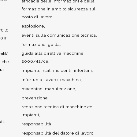
efficacia delle informazioni e della
formazione in ambito sicurezza sul
posto di lavoro
esplosione
re le
eventi sulla comunicazione tecnica
so in
formazione
guida
guida alla direttiva macchine
ilità
2006/42/ce
o che
ra
impianti
inail
incidenti
infortuni
infortunio
lavoro
macchina
macchine
manutenzione
prevenzione
redazione tecnica di macchine ed
impianti
AIL
responsabilità
responsabilità del datore di lavoro