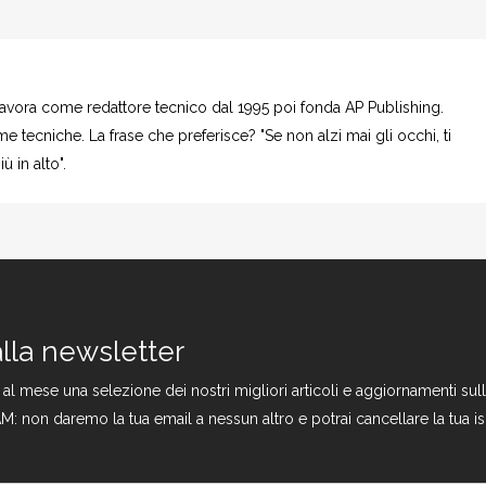
 Lavora come redattore tecnico dal 1995 poi fonda AP Publishing.
e tecniche. La frase che preferisce? "Se non alzi mai gli occhi, ti
 in alto".
 alla newsletter
a al mese una selezione dei nostri migliori articoli e aggiornamenti s
M: non daremo la tua email a nessun altro e potrai cancellare la tua is