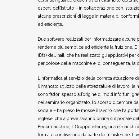
dell’Inail riguardo a due novità nell’ambito della si
esperti dell’Istituto – in collaborazione con istituz
alcune prescrizioni di legge in materia di conformit
ed efficiente.
Due software realizzati per informatizzare alcune pr
renderne più semplice ed efficiente la fruizione. E’ i
(Dts) dell’Inail, che ha realizzato gli applicativi p
pericolose delle macchine e, di conseguenza, la cor
L’informatica al servizio della corretta attuazione 
Il mancato utilizzo delle attrezzature di lavoro, l
sono fattori spesso all’origine di molti infortuni g
nel seminario organizzato, lo scorso dicembre dall’
sociale – ha preso le mosse il lavoro che ha portato
inglese, che a breve saranno online sul portale dell
Federmacchine, il Gruppo interregionale macchine e 
formale condivisione da parte dei ministeri del Lav