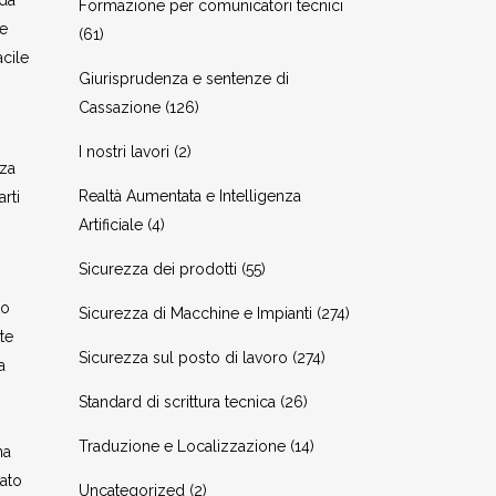
 da
Formazione per comunicatori tecnici
re
(61)
acile
Giurisprudenza e sentenze di
Cassazione
(126)
I nostri lavori
(2)
zza
Realtà Aumentata e Intelligenza
rti
Artificiale
(4)
Sicurezza dei prodotti
(55)
to
Sicurezza di Macchine e Impianti
(274)
te
Sicurezza sul posto di lavoro
(274)
a
Standard di scrittura tecnica
(26)
Traduzione e Localizzazione
(14)
na
tato
Uncategorized
(2)