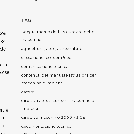
,
TAG
Adeguamento della sicurezza delle
2008
macchine
iori
agricoltura
atex
attrezzature
lle
cassazione
ce
com&tec
ella
comunicazione tecnica
olose
contenuti del manuale istruzioni per
macchine e impianti
datore
direttiva atex sicurezza macchine e
impianti
rt. 9
direttive macchine 2006 42 CE
rti
ato –
documentazione tecnica
a di