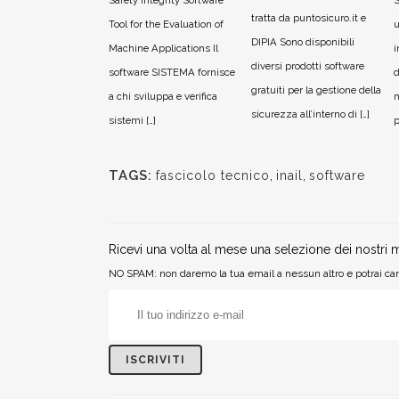
Safety Integrity Software
S
tratta da puntosicuro.it e
Tool for the Evaluation of
u
DIPIA Sono disponibili
Machine Applications Il
i
diversi prodotti software
software SISTEMA fornisce
d
gratuiti per la gestione della
a chi sviluppa e verifica
m
sicurezza all’interno di […]
sistemi […]
p
TAGS:
fascicolo tecnico
,
inail
,
software
Ricevi una volta al mese una selezione dei nostri m
NO SPAM: non daremo la tua email a nessun altro e potrai can