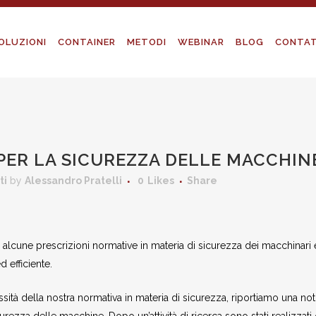
OLUZIONI
CONTAINER
METODI
WEBINAR
BLOG
CONTAT
PER LA SICUREZZA DELLE MACCHIN
ti
by
Alessandro Pratelli
0
Likes
Share
re alcune prescrizioni normative in materia di sicurezza dei macchinari 
 efficiente.
sità della nostra normativa in materia di sicurezza, riportiamo una not