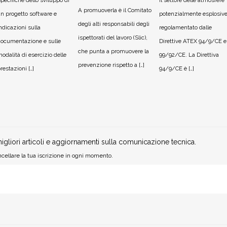
pecifiche dello sviluppo di
Il settore delle atmosfere
A promuoverla è il Comitato
n progetto software e
potenzialmente esplosive
degli alti responsabili degli
ndicazioni sulla
regolamentato dalle
ispettorati del lavoro (Slic),
ocumentazione e sulle
Direttive ATEX 94/9/CE e
che punta a promuovere la
odalità di esercizio delle
99/92/CE. La Direttiva
prevenzione rispetto a […]
restazioni […]
94/9/CE è […]
igliori articoli e aggiornamenti sulla comunicazione tecnica.
cellare la tua iscrizione in ogni momento.