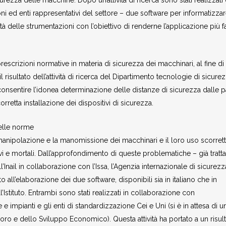
curezza delle macchine. Dopo un’attività di ricerca sono stati realizzati
ioni ed enti rappresentativi del settore – due software per informatizza
à delle strumentazioni con l’obiettivo di renderne l’applicazione più f
escrizioni normative in materia di sicurezza dei macchinari, al fine di
l risultato dell’attività di ricerca del Dipartimento tecnologie di sicure
er consentire l’idonea determinazione delle distanze di sicurezza dalle pa
retta installazione dei dispositivi di sicurezza.
delle norme
a manipolazione e la manomissione dei macchinari e il loro uso scorret
ravi e mortali. Dall’approfondimento di queste problematiche – già tratta
Inail in collaborazione con l’Issa, l’Agenzia internazionale di sicurezz
 all’elaborazione dei due software, disponibili sia in italiano che in
’Istituto. Entrambi sono stati realizzati in collaborazione con
impianti e gli enti di standardizzazione Cei e Uni (si è in attesa di u
oro e dello Sviluppo Economico). Questa attività ha portato a un risul