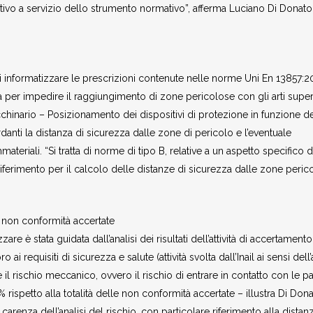
tivo a servizio dello strumento normativo”, afferma Luciano Di Donato
o di informatizzare le prescrizioni contenute nelle norme Uni En 13857:
 per impedire il raggiungimento di zone pericolose con gli arti super
cchinario – Posizionamento dei dispositivi di protezione in funzione de
rdanti la distanza di sicurezza dalle zone di pericolo e l’eventuale
teriali. “Si tratta di norme di tipo B, relative a un aspetto specifico d
iferimento per il calcolo delle distanze di sicurezza dalle zone peric
e non conformità accertate
re è stata guidata dall’analisi dei risultati dell’attività di accertamento
i requisiti di sicurezza e salute (attività svolta dall’Inail ai sensi dell’a
il rischio meccanico, ovvero il rischio di entrare in contatto con le pa
rispetto alla totalità delle non conformità accertate – illustra Di Don
enza dell’analisi del rischio, con particolare riferimento alla distanz