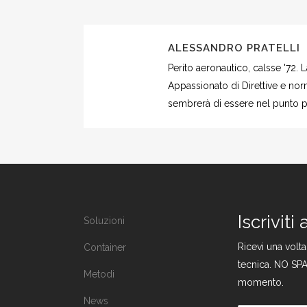
ALESSANDRO PRATELLI
Perito aeronautico, calsse '72.
Appassionato di Direttive e norm
sembrerà di essere nel punto più
Iscriviti
Soluzioni
Ricevi una volt
Container
tecnica. NO SPA
Metodi
momento.
News
E