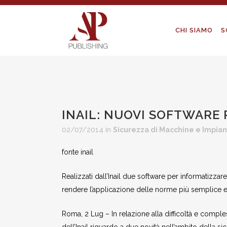
CHI SIAMO
S
INAIL: NUOVI SOFTWARE 
02/07/2014
in
Sicurezza di Macchine e Impian
fonte inail
Realizzati dall’Inail due software per informatizza
rendere l’applicazione delle norme più semplice ed
Roma, 2 Lug – In relazione alla difficoltà e comples