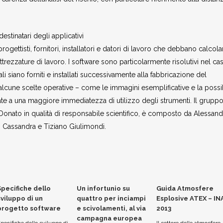
 destinatari degli applicativi
progettisti, fornitori, installatori e datori di lavoro che debbano calcola
ttrezzature di lavoro. I software sono particolarmente risolutivi nel ca
li siano forniti e installati successivamente alla fabbricazione del
 alcune scelte operative – come le immagini esemplificative e la possib
zate a una maggiore immediatezza di utilizzo degli strumenti. Il grupp
Di Donato in qualità di responsabile scientifico, è composto da Alessand
o Cassandra e Tiziano Giulimondi.
Specifiche dello
Un infortunio su
Guida Atmosfere
sviluppo di un
quattro per inciampi
Esplosive ATEX – IN
progetto software
e scivolamenti, al via
2013
campagna europea