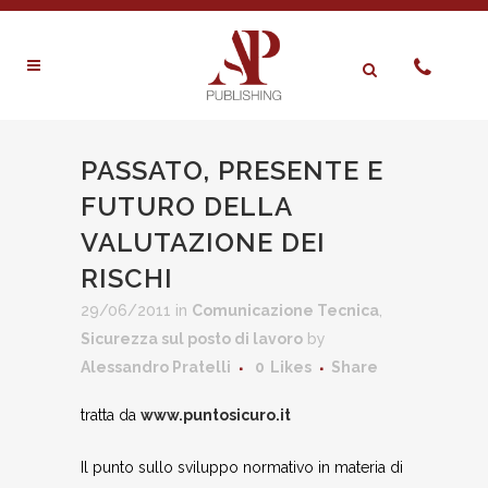
PASSATO, PRESENTE E
FUTURO DELLA
VALUTAZIONE DEI
RISCHI
29/06/2011
in
Comunicazione Tecnica
,
Sicurezza sul posto di lavoro
by
Alessandro Pratelli
0
Likes
Share
tratta da
www.puntosicuro.it
Il punto sullo sviluppo normativo in materia di