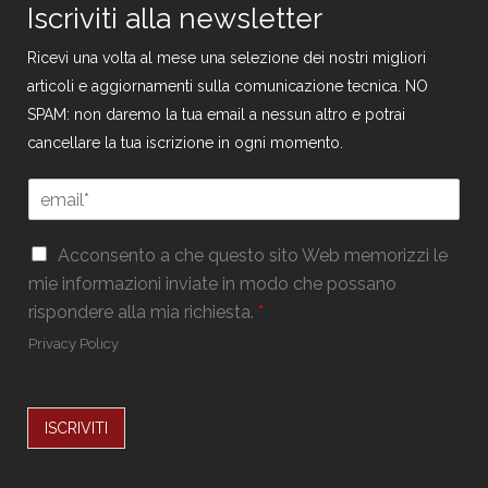
Iscriviti alla newsletter
Ricevi una volta al mese una selezione dei nostri migliori
articoli e aggiornamenti sulla comunicazione tecnica. NO
SPAM: non daremo la tua email a nessun altro e potrai
cancellare la tua iscrizione in ogni momento.
*
E
E
m
m
a
a
G
i
Acconsento a che questo sito Web memorizzi le
i
D
l
mie informazioni inviate in modo che possano
l
P
*
*
rispondere alla mia richiesta.
*
R
*
Privacy Policy
ISCRIVITI
Alternative: