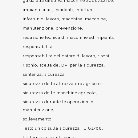
guida alla direttiva macchine 2006/42/ce
impianti
inail
incidenti
infortuni
infortunio
lavoro
macchina
macchine
manutenzione
prevenzione
redazione tecnica di macchine ed impianti
responsabilità
responsabilità del datore di lavoro
rischi
rischio
scelta del DPI per la sicurezza
sentenza
sicurezza
sicurezza delle attrezzature agricole
sicurezza delle macchine agricole
sicurezza durante le operazioni di
manutenzione
sollevamento
Testo unico sulla sicurezza TU 81/08
trattori
uso
valutazione