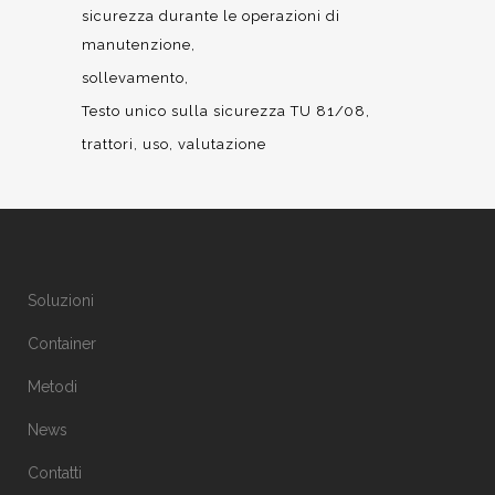
sicurezza durante le operazioni di
manutenzione
sollevamento
Testo unico sulla sicurezza TU 81/08
trattori
uso
valutazione
Soluzioni
Container
Metodi
News
Contatti