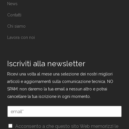
News
Contatti
Chi siamo
Lavora con noi
Iscriviti alla newsletter
Ricevi una volta al mese una selezione dei nostri migliori
articoli e aggiornamenti sulla comunicazione tecnica. NO
SPAM: non daremo la tua email a nessun altro e potrai
cancellare la tua iscrizione in ogni momento.
E
m
a
G
G
i
Acconsento a che questo sito Web memorizzi le
D