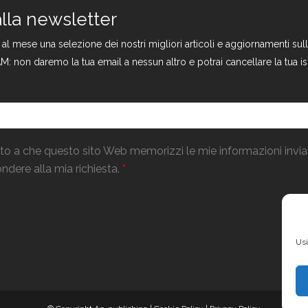
 alla newsletter
a al mese una selezione dei nostri migliori articoli e aggiornamenti s
M: non daremo la tua email a nessun altro e potrai cancellare la tua is
o a che questo sito Web memorizzi le mie informazioni invi
ndere alla mia richiesta.
*
Usi